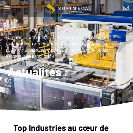
»
»
ACCUEIL
ACTUALITÉS
TOP INDUSTRIES AU CŒUR DE
L’INNOVATION : PARTICIPATION À LA TOURNÉE NATIONALE “ENTREPRISE
DU FUTUR” ET DÉMONSTRATION DE LA DIGITALISATION DE SES
PROCESSUS DE PRODUCTION
Actualités :
Top Industries au cœur de