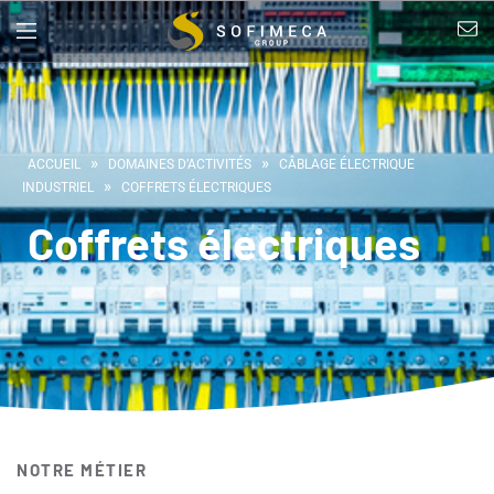
»
»
ACCUEIL
DOMAINES D’ACTIVITÉS
CÂBLAGE ÉLECTRIQUE
»
INDUSTRIEL
COFFRETS ÉLECTRIQUES
Coffrets électriques
NOTRE MÉTIER