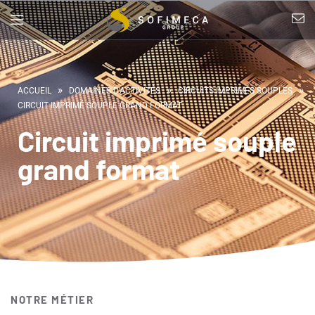
»
»
»
ACCUEIL
DOMAINES D’ACTIVITÉS
CIRCUITS IMPRIMÉS SOUPLES
CIRCUIT IMPRIMÉ SOUPLE GRAND FORMAT
Circuit imprimé souple
grand format
NOTRE MÉTIER