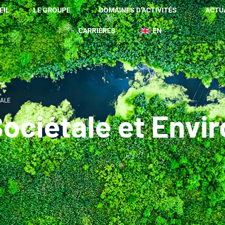
EIL
LE GROUPE
DOMAINES D’ACTIVITÉS
ACTU
CARRIÈRES
EN
TALE
Sociétale et Env