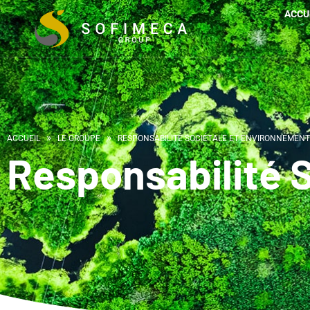
ACCU
»
»
ACCUEIL
LE GROUPE
RESPONSABILITÉ SOCIÉTALE ET ENVIRONNEMEN
Responsabilité 