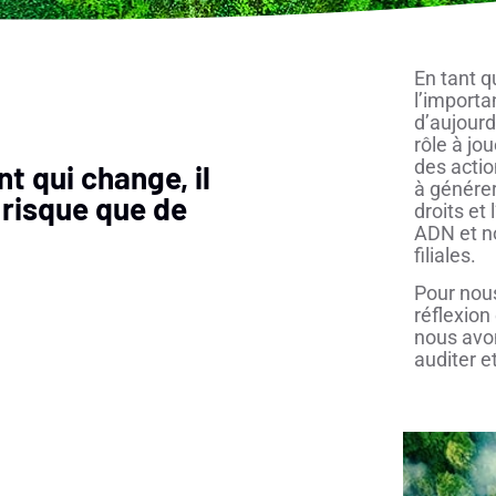
En tant q
l’import
d’aujourd
rôle à jo
des actio
 qui change, il
à générer
 risque que de
droits et
ADN et n
filiales.
Pour nous
réflexion
nous avo
auditer e