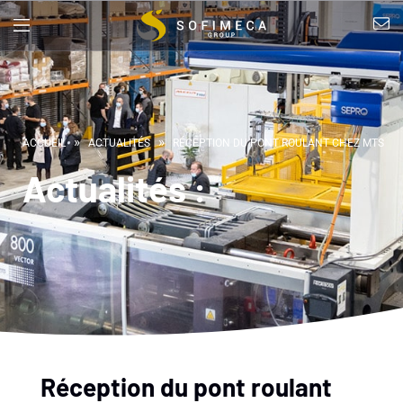
»
»
ACCUEIL
ACTUALITÉS
RÉCEPTION DU PONT ROULANT CHEZ MTS
Actualités :
Réception du pont roulant