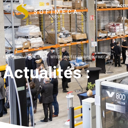
ACCU
»
»
ACCUEIL
ACTUALITÉS
MTS REJOINT LE GROUPE SOFIMECA
Actualités :