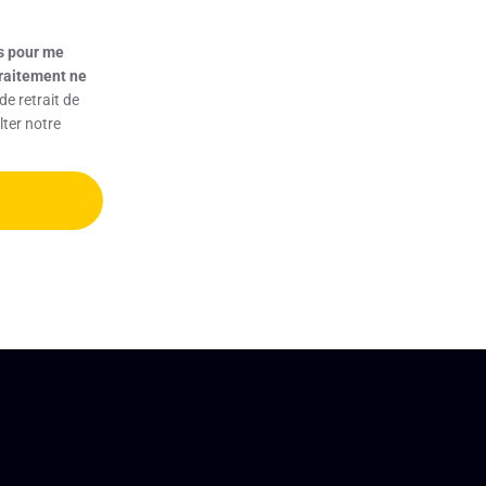
s pour me
traitement ne
e retrait de
lter notre